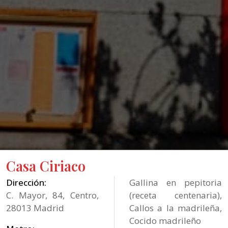
Casa Ciriaco
Dirección:
Gallina en pepitoria
C. Mayor, 84, Centro,
(receta centenaria),
28013 Madrid
Callos a la madrileña,
Cocido madrileño