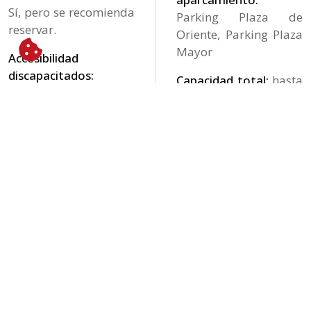
Sí, pero se recomienda
Parking Plaza de
reservar.
Oriente, Parking Plaza
Mayor
Accesibilidad
discapacitados:
Capacidad total:
hasta
Si, pero no a todas las
120 comensales
áreas.
Salón / bodega:
2
Tipo de Cocina:
salones y 2 bodegas
Tradicional Madrileña
privadas.
/ Castiza
Barra disponible:
sí
Especialidad de la
casa:
CONTACTO
C. Mayor, 84