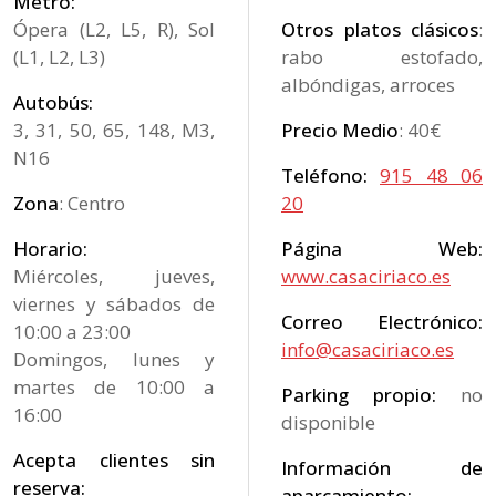
Metro:
Ópera (L2, L5, R), Sol
Otros platos clásicos
:
(L1, L2, L3)
rabo estofado,
albóndigas, arroces
Autobús:
3, 31, 50, 65, 148, M3,
Precio Medio
: 40€
N16
Teléfono:
915 48 06
Zona
: Centro
20
Horario:
Página Web:
Miércoles, jueves,
www.casaciriaco.es
viernes y sábados de
Correo Electrónico:
10:00 a 23:00
info@casaciriaco.es
Domingos, lunes y
martes de 10:00 a
Parking propio:
no
16:00
disponible
Acepta clientes sin
Información de
reserva:
aparcamiento: