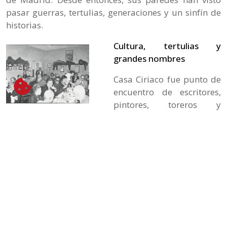
pasar guerras, tertulias, generaciones y un sinfín de
historias.
Cultura, tertulias y
grandes nombres
Casa Ciriaco fue punto de
encuentro de escritores,
pintores, toreros y
periodistas. Por aquí
pasaron Julio Camba, Ignacio Zuloaga, Sebastián
Miranda o Antonio Mingote, quien diseñó el logotipo
que aún adorna nuestras servilletas.
Entre cañas y platos de gallina en pepitoria se
hablaba de arte, política y toros.
Y es que quien no ha estado en Casa Ciriaco, se ha
perdido una parte viva de Madrid.